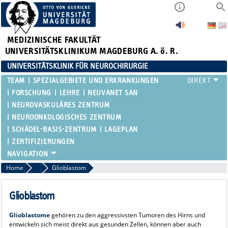
MEDIZINISCHE FAKULTÄT
UNIVERSITÄTSKLINIKUM MAGDEBURG A. ö. R.
UNIVERSITÄTSKLINIK FÜR NEUROCHIRURGIE
TEAM
SPEZIALGEBIETE UND ERKRANKUNGEN
FORSCHUNG
LEHRE
NEUVANET SAN
NEUROVASKULÄRES ZENTRUM
NEUROONKOLOGISCHES ZENTRUM
SCHÄDEL-BASIS-ZENTRUM
LAGEPLAN
ZERTIFIZIERUNGEN
Home
Hirntumore
Glioblastom
Glioblastom
Glioblastome
gehören zu den aggressivsten Tumoren des Hirns und
entwickeln sich meist direkt aus gesunden Zellen, können aber auch