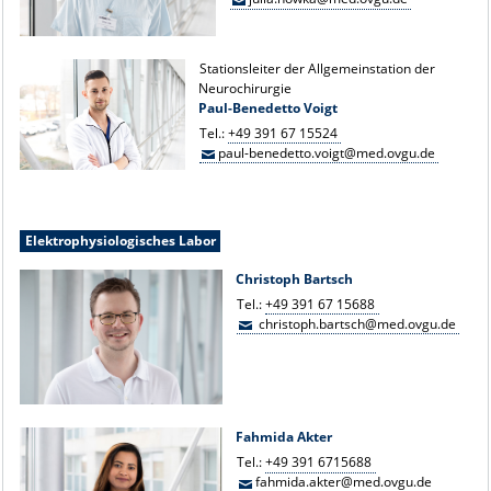
Stationsleiter der Allgemeinstation der
Neurochirurgie
Paul-Benedetto Voigt
Tel.:
+49 391 67 15524
paul-benedetto.voigt@med.ovgu.de
Elektrophysiologisches Labor
Christoph Bartsch
Tel.:
+49 391 67 15688
christoph.bartsch@med.ovgu.de
Fahmida Akter
Tel.:
+49 391 6715688
fahmida.akter@med.ovgu.de