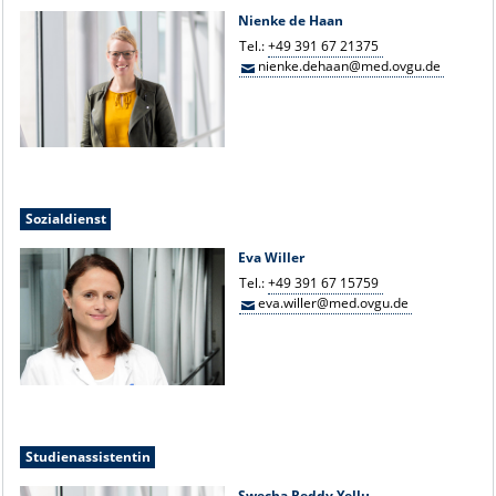
Nienke de Haan
Tel.:
+49 391 67 21375
nienke.dehaan@med.ovgu.de
Sozialdienst
Eva Willer
Tel.:
+49 391 67 15759
eva.willer@med.ovgu.de
Studienassistentin
Swecha Reddy Yellu