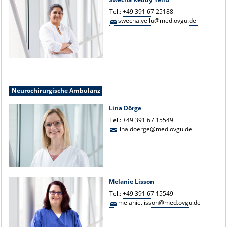
Tel.:
+49 391 67 25188
swecha.yellu@med.ovgu.de
Neurochirurgische Ambulanz
Lina Dörge
Tel.:
+49 391 67 15549
lina.doerge@med.ovgu.de
Melanie Lisson
Tel.:
+49 391 67 15549
melanie.lisson@med.ovgu.de