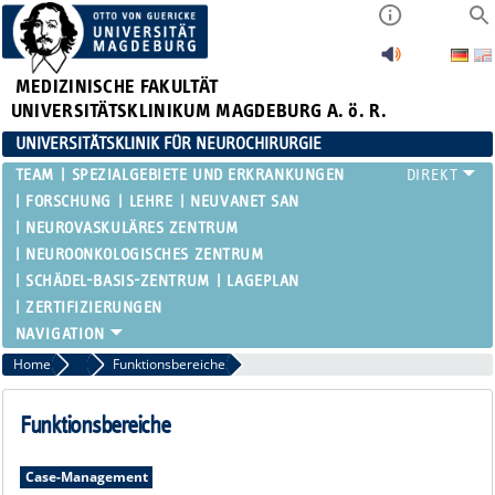
MEDIZINISCHE FAKULTÄT
UNIVERSITÄTSKLINIKUM MAGDEBURG A. ö. R.
UNIVERSITÄTSKLINIK FÜR NEUROCHIRURGIE
TEAM
SPEZIALGEBIETE UND ERKRANKUNGEN
FORSCHUNG
LEHRE
NEUVANET SAN
NEUROVASKULÄRES ZENTRUM
NEUROONKOLOGISCHES ZENTRUM
SCHÄDEL-BASIS-ZENTRUM
LAGEPLAN
ZERTIFIZIERUNGEN
Home
Team
Funktionsbereiche
Funktionsbereiche
Case-Management