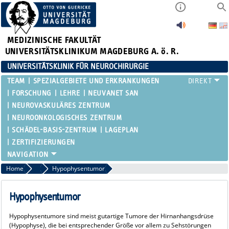
MEDIZINISCHE FAKULTÄT
UNIVERSITÄTSKLINIKUM MAGDEBURG A. ö. R.
UNIVERSITÄTSKLINIK FÜR NEUROCHIRURGIE
TEAM
SPEZIALGEBIETE UND ERKRANKUNGEN
FORSCHUNG
LEHRE
NEUVANET SAN
NEUROVASKULÄRES ZENTRUM
NEUROONKOLOGISCHES ZENTRUM
SCHÄDEL-BASIS-ZENTRUM
LAGEPLAN
ZERTIFIZIERUNGEN
Home
Schädelbasischirurgie / Neuroendoskopie
Hypophysentumor
Hypophysentumor
Hypophysentumore sind meist gutartige Tumore der Hirnanhangsdrüse
(Hypophyse), die bei entsprechender Größe vor allem zu Sehstörungen