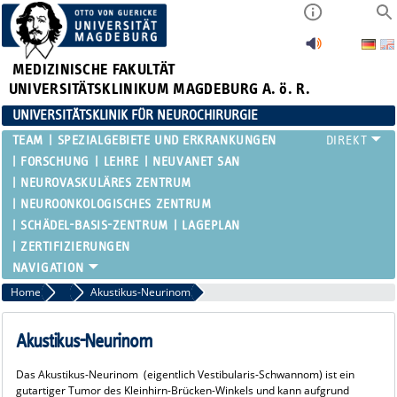
MEDIZINISCHE FAKULTÄT
UNIVERSITÄTSKLINIKUM MAGDEBURG A. ö. R.
UNIVERSITÄTSKLINIK FÜR NEUROCHIRURGIE
TEAM
SPEZIALGEBIETE UND ERKRANKUNGEN
FORSCHUNG
LEHRE
NEUVANET SAN
NEUROVASKULÄRES ZENTRUM
NEUROONKOLOGISCHES ZENTRUM
SCHÄDEL-BASIS-ZENTRUM
LAGEPLAN
ZERTIFIZIERUNGEN
Home
Schädelbasischirurgie / Neuroendoskopie
Akustikus-Neurinom
Akustikus-Neurinom
Das Akustikus-Neurinom (eigentlich Vestibularis-Schwannom) ist ein
gutartiger Tumor des Kleinhirn-Brücken-Winkels und kann aufgrund