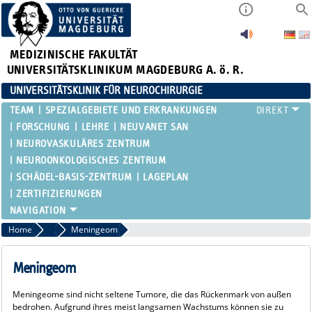
MEDIZINISCHE FAKULTÄT
UNIVERSITÄTSKLINIKUM MAGDEBURG A. ö. R.
UNIVERSITÄTSKLINIK FÜR NEUROCHIRURGIE
TEAM
SPEZIALGEBIETE UND ERKRANKUNGEN
FORSCHUNG
LEHRE
NEUVANET SAN
NEUROVASKULÄRES ZENTRUM
NEUROONKOLOGISCHES ZENTRUM
SCHÄDEL-BASIS-ZENTRUM
LAGEPLAN
ZERTIFIZIERUNGEN
Home
Rückenmarks-Tumore
Meningeom
Meningeom
Meningeome sind nicht seltene Tumore, die das Rückenmark von außen
bedrohen. Aufgrund ihres meist langsamen Wachstums können sie zu