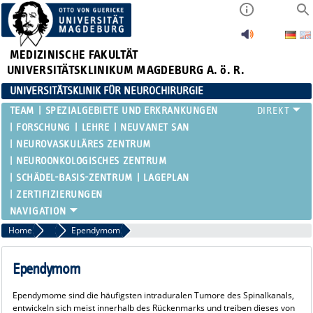
MEDIZINISCHE FAKULTÄT
UNIVERSITÄTSKLINIKUM MAGDEBURG A. ö. R.
UNIVERSITÄTSKLINIK FÜR NEUROCHIRURGIE
TEAM
SPEZIALGEBIETE UND ERKRANKUNGEN
FORSCHUNG
LEHRE
NEUVANET SAN
NEUROVASKULÄRES ZENTRUM
NEUROONKOLOGISCHES ZENTRUM
SCHÄDEL-BASIS-ZENTRUM
LAGEPLAN
ZERTIFIZIERUNGEN
Home
Rückenmarks-Tumore
Ependymom
Ependymom
Ependymome sind die häufigsten intraduralen Tumore des Spinalkanals,
entwickeln sich meist innerhalb des Rückenmarks und treiben dieses von