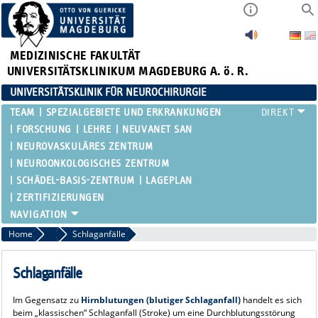
MEDIZINISCHE FAKULTÄT
UNIVERSITÄTSKLINIKUM MAGDEBURG A. ö. R.
UNIVERSITÄTSKLINIK FÜR NEUROCHIRURGIE
TEAM
SPEZIALGEBIETE UND ERKRANKUNGEN
FORSCHUNG
LEHRE
NEUVANET SAN
NEUROVASKULÄRES ZENTRUM
NEUROONKOLOGISCHES ZENTRUM
SCHÄDEL-BASIS-ZENTRUM
LAGEPLAN
ZERTIFIZIERUNGEN
Home
Neuro-Vaskuläre Neurochirurgie / Gefäßfehlbildungen
Schlaganfälle
Schlaganfälle
Im Gegensatz zu
Hirnblutungen (blutiger Schlaganfall)
handelt es sich
beim „klassischen“ Schlaganfall (Stroke) um eine Durchblutungsstörung