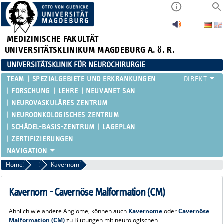
MEDIZINISCHE FAKULTÄT
UNIVERSITÄTSKLINIKUM MAGDEBURG A. ö. R.
UNIVERSITÄTSKLINIK FÜR NEUROCHIRURGIE
TEAM
SPEZIALGEBIETE UND ERKRANKUNGEN
FORSCHUNG
LEHRE
NEUVANET SAN
NEUROVASKULÄRES ZENTRUM
NEUROONKOLOGISCHES ZENTRUM
SCHÄDEL-BASIS-ZENTRUM
LAGEPLAN
ZERTIFIZIERUNGEN
Home
Neuro-Vaskuläre Neurochirurgie / Gefäßfehlbildungen
Kavernom
Kavernom - Cavernöse Malformation (CM)
Ähnlich wie andere Angiome, können auch
Kavernome
oder
Cavernöse
Malformation (CM)
zu Blutungen mit neurologischen