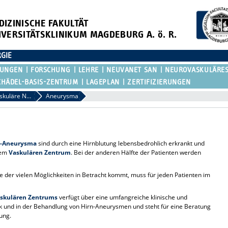
DIZINISCHE FAKULTÄT
IVERSITÄTSKLINIKUM MAGDEBURG A. ö. R.
RGIE
KUNGEN
FORSCHUNG
LEHRE
NEUVANET SAN
NEUROVASKULÄRE
CHÄDEL-BASIS-ZENTRUM
LAGEPLAN
ZERTIFIZIERUNGEN
Neuro-Vaskuläre Neurochirurgie / Gefäßfehlbildungen
Aneurysma
n-Aneurysma
sind durch eine Hirnblutung lebensbedrohlich erkrankt und
nem
Vaskulären Zentrum
. Bei der anderen Hälfte der Patienten werden
 der vielen Möglichkeiten in Betracht kommt, muss für jeden Patienten im
skulären Zentrums
verfügt über eine umfangreiche klinische und
ik und in der Behandlung von Hirn-Aneurysmen und steht für eine Beratung
ung.