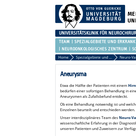
ME
UN
UNIVERSITÄTSKLINIK FÜR NEUROCHIRU
TEAM
SPEZIALGEBIETE UND ERKRAN
NEUROONKOLOGISCHES ZENTRUM
S
Home
Spezialgebiete und Erkrankungen
Aneurysma
Etwa die Hälfte der Patienten mit einem
Hir
bedürfen einer sofortigen Behandlung in ei
Aneurysmen als Zufallsbefund entdeckt.
Ob eine Behandlung notwendig ist und welche
Einzelnen beurteilt und entschieden werden.
Unser interdisziplinäres Team des
Neuro-Va
wissenschaftliche Erfahrung in der Diagnost
unseren Patienten und Zuweisern zur Verfüg