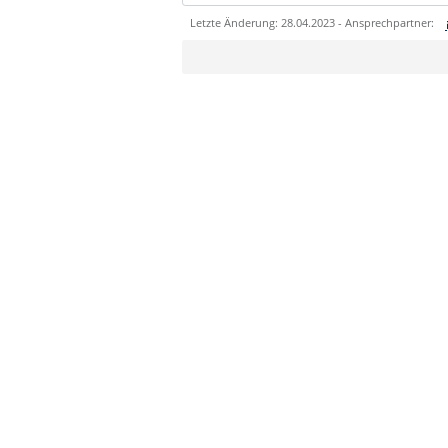
Letzte Änderung: 28.04.2023 - Ansprechpartner:
Sie können eine Nachricht versenden an:
Ihre E-Mailadresse:
Ihr Anliegen:
Sicherheitsabfrage: