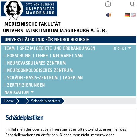
MEDIZINISCHE FAKULTÄT
UNIVERSITÄTSKLINIKUM MAGDEBURG A. ö. R.
UNIVERSITÄTSKLINIK FÜR NEUROCHIRURGIE
TEAM
SPEZIALGEBIETE UND ERKRANKUNGEN
FORSCHUNG
LEHRE
NEUVANET SAN
NEUROVASKULÄRES ZENTRUM
NEUROONKOLOGISCHES ZENTRUM
SCHÄDEL-BASIS-ZENTRUM
LAGEPLAN
ZERTIFIZIERUNGEN
Home
Neuro-Traumatologie
Schädelplastiken
Schädelplastiken
Im Rahmen der operativen Therapie ist es oft notwendig, einen Teil des
Schädelknochens zu entfernen. Dieser kann nicht immer wieder