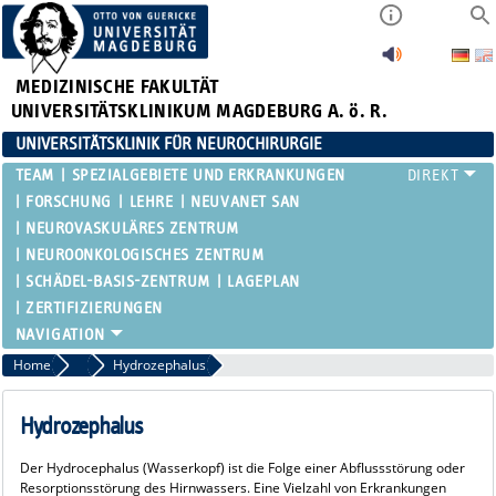
MEDIZINISCHE FAKULTÄT
UNIVERSITÄTSKLINIKUM MAGDEBURG A. ö. R.
UNIVERSITÄTSKLINIK FÜR NEUROCHIRURGIE
TEAM
SPEZIALGEBIETE UND ERKRANKUNGEN
FORSCHUNG
LEHRE
NEUVANET SAN
NEUROVASKULÄRES ZENTRUM
NEUROONKOLOGISCHES ZENTRUM
SCHÄDEL-BASIS-ZENTRUM
LAGEPLAN
ZERTIFIZIERUNGEN
Home
Kinderneurochirurgie
Hydrozephalus
Hydrozephalus
Der Hydrocephalus (Wasserkopf) ist die Folge einer Abflussstörung oder
Resorptionsstörung des Hirnwassers. Eine Vielzahl von Erkrankungen