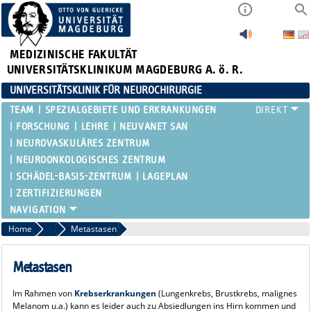
MEDIZINISCHE FAKULTÄT
UNIVERSITÄTSKLINIKUM MAGDEBURG A. ö. R.
UNIVERSITÄTSKLINIK FÜR NEUROCHIRURGIE
TEAM
SPEZIALGEBIETE UND ERKRANKUNGEN
FORSCHUNG
LEHRE
NEUVANET SAN
NEUROVASKULÄRES ZENTRUM
NEUROONKOLOGISCHES ZENTRUM
SCHÄDEL-BASIS-ZENTRUM
LAGEPLAN
ZERTIFIZIERUNGEN
Home
Hirntumore
Metastasen
Metastasen
Im Rahmen von
Krebserkrankungen
(Lungenkrebs, Brustkrebs, malignes
Melanom u.a.) kann es leider auch zu Absiedlungen ins Hirn kommen und