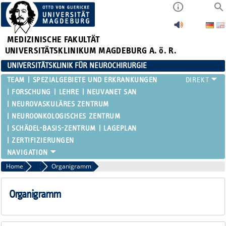
MEDIZINISCHE FAKULTÄT
UNIVERSITÄTSKLINIKUM MAGDEBURG A. ö. R.
UNIVERSITÄTSKLINIK FÜR NEUROCHIRURGIE
TEAM
SPEZIALGEBIETE UND ERKRANKUNGEN
FORSCHUNG
LEHRE
NEUVANET SAN
NEUROVASKULÄRES ZENTRUM
NEUROONKOLOGISCHES ZENTRUM
SCHÄDEL-BASIS-ZENTRUM
LAGEPLAN
ZERTIFIZIERUNGEN
Home
NeuroOnkologisches Zentrum
Organigramm
Organigramm